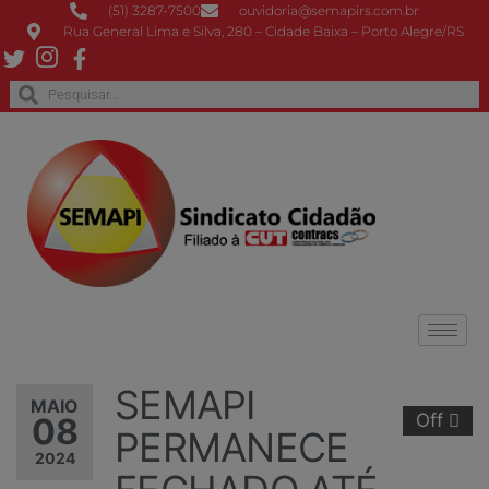
(51) 3287-7500
ouvidoria@semapirs.com.br
Rua General Lima e Silva, 280 – Cidade Baixa – Porto Alegre/RS
SEMAPI
MAIO
Off
08
PERMANECE
2024