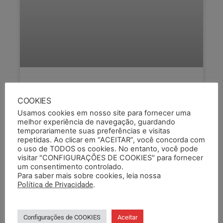
SEMAPI COBRA GESTÃO DA FASE
COOKIES
POR CUMPRIMENTO DO ACORDO
Usamos cookies em nosso site para fornecer uma
COLETIVO
melhor experiência de navegação, guardando
temporariamente suas preferências e visitas
Na última quinta-feira (18), membros da diretoria
repetidas. Ao clicar em “ACEITAR”, você concorda com
do SEMAPI, juntamente com representantes do
o uso de TODOS os cookies. No entanto, você pode
Fórum de Base, estiveram reunidos com
visitar "CONFIGURAÇÕES DE COOKIES" para fornecer
integrantes da direção da FASE para
um consentimento controlado.
Para saber mais sobre cookies, leia nossa
Política de Privacidade
.
LEIA COMPLETO »
22/04/2024
Configurações de COOKIES
Aceitar