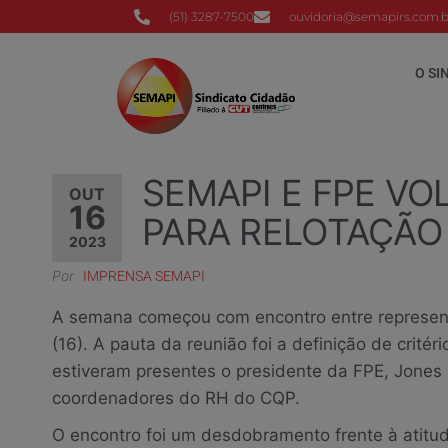
(51) 3287-7500
ouvidoria@semapirs.com.b
O SI
SEMAPI E FPE VO
OUT
16
PARA RELOTAÇÃO
2023
Por
IMPRENSA SEMAPI
A semana começou com encontro entre represen
(16). A pauta da reunião foi a definição de critér
estiveram presentes o presidente da FPE, Jones 
coordenadores do RH do CQP.
O encontro foi um desdobramento frente à atitu