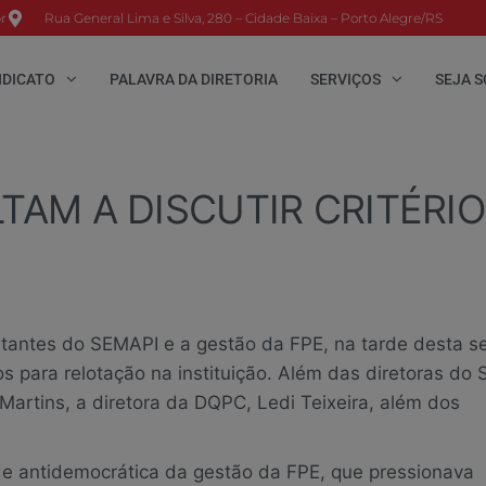
r
Rua General Lima e Silva, 280 – Cidade Baixa – Porto Alegre/RS
NDICATO
PALAVRA DA DIRETORIA
SERVIÇOS
SEJA S
LTAM A DISCUTIR CRITÉRI
tantes do SEMAPI e a gestão da FPE, na tarde desta 
ios para relotação na instituição. Além das diretoras do 
Martins, a diretora da DQPC, Ledi Teixeira, além dos
de antidemocrática da gestão da FPE, que pressionava