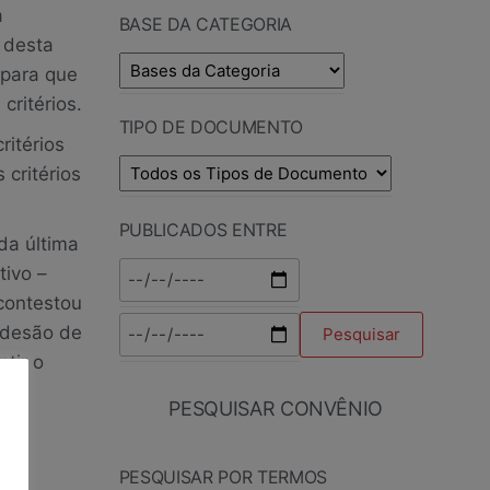
a
BASE DA CATEGORIA
 desta
 para que
critérios.
TIPO DE DOCUMENTO
ritérios
critérios
PUBLICADOS ENTRE
da última
tivo –
contestou
 adesão de
tir o
PESQUISAR CONVÊNIO
PESQUISAR POR TERMOS