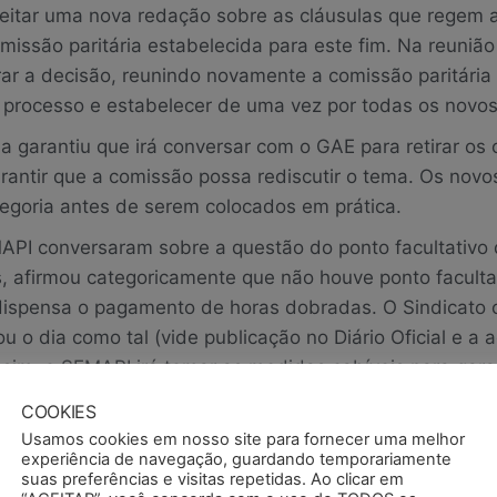
eitar uma nova redação sobre as cláusulas que regem 
missão paritária estabelecida para este fim. Na reunião
rar a decisão, reunindo novamente a comissão paritária
o processo e estabelecer de uma vez por todas os novos 
 garantiu que irá conversar com o GAE para retirar os c
antir que a comissão possa rediscutir o tema. Os novos 
egoria antes de serem colocados em prática.
API conversaram sobre a questão do ponto facultativo 
s, afirmou categoricamente que não houve ponto faculta
 dispensa o pagamento de horas dobradas. O Sindicato 
 o dia como tal (vide publicação no Diário Oficial e a
im, o SEMAPI irá tomar as medidas cabíveis para garan
COOKIES
Usamos cookies em nosso site para fornecer uma melhor
experiência de navegação, guardando temporariamente
suas preferências e visitas repetidas. Ao clicar em