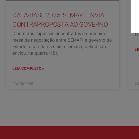
G
DATA-BASE 2025: SEMAPI ENVIA
Es
na
CONTRAPROPOSTA AO GOVERNO
C
Diante dos impasses encontrados na primeira
(1
mesa de negociação entre SEMAPI e governo do
Estado, ocorrida na última semana, o Sindicato
LE
enviou, na quarta (18),
LEIA COMPLETO »
20/06/2025
20