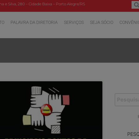
a e Silva, 280 – Cidade Baixa – Porto Alegre/RS
TO
PALAVRA DA DIRETORIA
SERVIÇOS
SEJA SÓCIO
CONVÊNI
PES