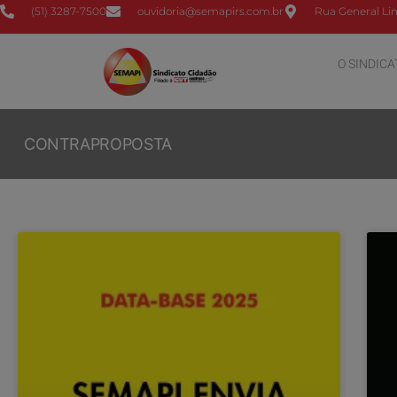
(51) 3287-7500
ouvidoria@semapirs.com.br
Rua General Lim
O SINDICA
CONTRAPROPOSTA