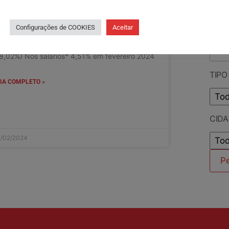
OVERNO
tes são alguns dos pontos que iremos debater
PES
Configurações de COOKIES
Aceitar
 Assembleia desta quarta (21). Confira:
ALENDARIZAÇÃO DE ÍNDICES DEVIDOS
8,02%) Nos salários* 4,51% em fevereiro 2024
TIPO
IA COMPLETO »
CID
/02/2024