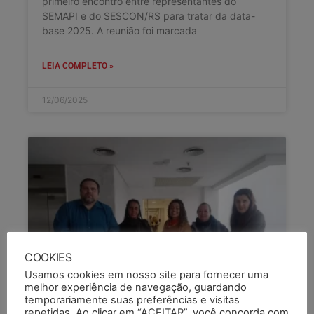
primeiro encontro entre representantes do
SEMAPI e do SESCON/RS para tratar da data-
base 2025. A reunião foi marcada
LEIA COMPLETO »
12/06/2025
COOKIES
Usamos cookies em nosso site para fornecer uma
melhor experiência de navegação, guardando
temporariamente suas preferências e visitas
repetidas. Ao clicar em “ACEITAR”, você concorda com