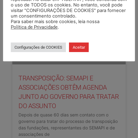
o uso de TODOS os cookies. No entanto, você pode
visitar "CONFIGURAÇÕES DE COOKIES" para fornecer
um consentimento controlado.
Para saber mais sobre cookies, leia nossa
Política de Privacidade
.
Configurações de COOKIES
Aceitar
TRANSPOSIÇÃO: SEMAPI E
ASSOCIAÇÕES OBTÊM AGENDA
JUNTO AO GOVERNO PARA TRATAR
DO ASSUNTO
Depois de quase 60 dias sem contato com o
governo para tratar do processo de transposição
das fundações, representantes do SEMAPI e de
associações de