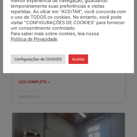
melhor experiência de navegação, guardando
LANÇAMENTO DA FRENTE
temporariamente suas preferências e visitas
repetidas. Ao clicar em “ACEITAR”, você concorda com
PARLAMENTAR EM FAVOR DOS
o uso de TODOS os cookies. No entanto, você pode
PROFISSIONAIS DO SISTEMA
visitar "CONFIGURAÇÕES DE COOKIES" para fornecer
um consentimento controlado.
SOCIOEDUCATIVO
Para saber mais sobre cookies, leia nossa
Política de Privacidade
.
Representantes do SEMAPI estiveram em Brasília
durante esta semana para participar do
lançamento da Frente Parlamentar em Favor dos
Configurações de COOKIES
Aceitar
Profissionais do Sistema Socioeducativo. O
evento
LEIA COMPLETO »
18/04/2024