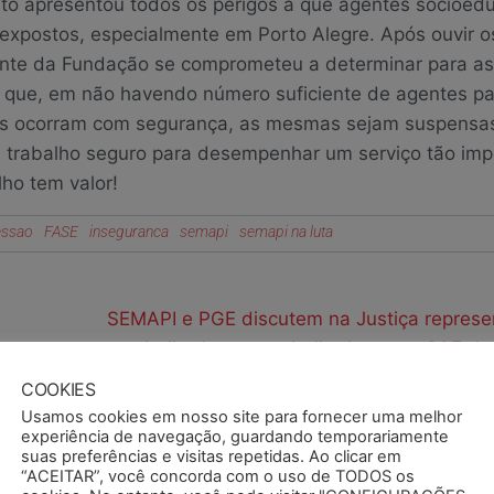
ato apresentou todos os perigos a que agentes socioedu
expostos, especialmente em Porto Alegre. Após ouvir os
ente da Fundação se comprometeu a determinar para as
 que, em não havendo número suficiente de agentes pa
es ocorram com segurança, as mesmas sejam suspensa
 trabalho seguro para desempenhar um serviço tão imp
ho tem valor!
essao
FASE
inseguranca
semapi
semapi na luta
e
SEMAPI e PGE discutem na Justiça represe
trabalhadores e trabalhadoras no CAF d
COOKIES
Usamos cookies em nosso site para fornecer uma melhor
experiência de navegação, guardando temporariamente
suas preferências e visitas repetidas. Ao clicar em
“ACEITAR”, você concorda com o uso de TODOS os