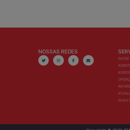
NOSSAS REDES
SER
SAÚDE
ASSIST
ASSESS
OPOSI
INFOR
ATUAL
GUIAS 