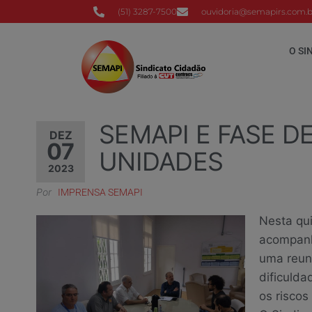
(51) 3287-7500
ouvidoria@semapirs.com.b
O SI
SEMAPI E FASE 
DEZ
07
UNIDADES
2023
Por
IMPRENSA SEMAPI
Nesta qui
acompanh
uma reun
dificulda
os riscos