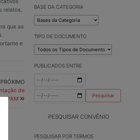
cativos
BASE DA CATEGORIA
 relatos,
ra que as
s.
TIPO DE DOCUMENTO
ortante e
PUBLICADOS ENTRE
PRÓXIMO
ntação de
a FEPAM
PESQUISAR CONVÊNIO
PESQUISAR POR TERMOS