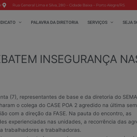
r
Rua General Lima e Silva, 280 – Cidade Baixa – Porto Alegre/RS
NDICATO
PALAVRA DA DIRETORIA
SERVIÇOS
SEJA S
DEBATEM INSEGURANÇA NA
nta (7), representantes de base e da diretoria do SEMA
aram o colega do CASE POA 2 agredido na última sem
ião com a direção da FASE. Na pauta do encontro, as
des experienciadas nas unidades, a recorrência das ag
 a trabalhadores e trabalhadoras.