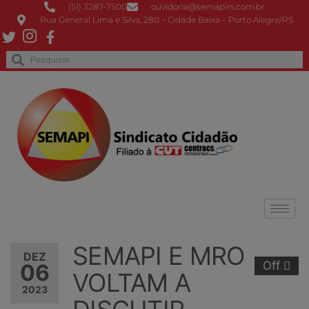
(51) 3287-7500
ouvidoria@semapirs.com.br
Rua General Lima e Silva, 280 – Cidade Baixa – Porto Alegre/RS
SEMAPI E MRO
DEZ
Off
06
VOLTAM A
2023