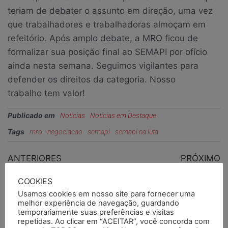
teriam de debater o assunto em direção, uma vez
que trabalhadores e trabalhadoras almoçam em
refeitório. Após amplo debate, a MRO ficou de
formalizar sua posição final ao SEMAPI por ofício
ainda nesta semana. Seguimos vigilantes para
defender os direitos da categoria. Nosso
trabalho tem valor!
Publicado em
Notícias
Notícias em Destaque
Tags
mro
negociacao
semapi
semapi na luta
ANTERIORES
PRÓXIMO
Em assembleia,
SEMAPI e FASE debatem
COOKIES
colegas da FEPAM
insegurança nas
Usamos cookies em nosso site para fornecer uma
decidem intensificar
unidades
melhor experiência de navegação, guardando
temporariamente suas preferências e visitas
medidas de pressão
repetidas. Ao clicar em “ACEITAR”, você concorda com
sobre governo