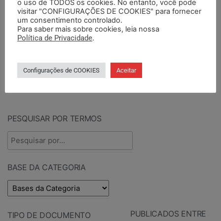
o uso de TODOS os cookies. No entanto, você pode
visitar "CONFIGURAÇÕES DE COOKIES" para fornecer
um consentimento controlado.
Para saber mais sobre cookies, leia nossa
PESQUISAR
Política de Privacidade
.
Configurações de COOKIES
Aceitar
PESQUISAR DOCUMENTOS
PESQUISAR POR TERMOS
BASE DA CATEGORIA
PUBLICADOS ENTRE
TIPO DE DOCUMENTO