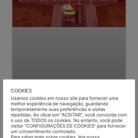
COOKIES
MAIS UMA SITUAÇÃO GRAVE DE
Usamos cookies em nosso site para fornecer uma
melhor experiência de navegação, guardando
AGRESSÃO NA FASE
temporariamente suas preferências e visitas
repetidas. Ao clicar em “ACEITAR”, você concorda com
Na tarde desta quinta (30), mais um agente
o uso de TODOS os cookies. No entanto, você pode
socioeducativo foi agredido a chutes e socos por
visitar "CONFIGURAÇÕES DE COOKIES" para fornecer
adolescentes. O caso ocorreu na unidade Case
um consentimento controlado.
POA 2,
Para saber mais sobre cookies, leia nossa