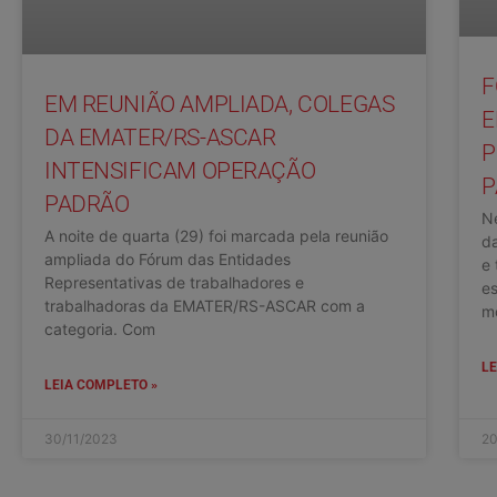
F
EM REUNIÃO AMPLIADA, COLEGAS
E
DA EMATER/RS-ASCAR
P
INTENSIFICAM OPERAÇÃO
P
PADRÃO
N
A noite de quarta (29) foi marcada pela reunião
da
ampliada do Fórum das Entidades
e
Representativas de trabalhadores e
es
trabalhadoras da EMATER/RS-ASCAR com a
m
categoria. Com
LE
LEIA COMPLETO »
30/11/2023
20