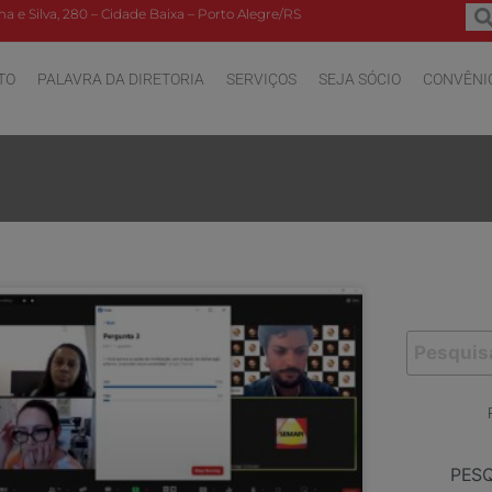
a e Silva, 280 – Cidade Baixa – Porto Alegre/RS
TO
PALAVRA DA DIRETORIA
SERVIÇOS
SEJA SÓCIO
CONVÊNI
PES