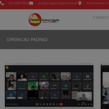
(51) 3287-7500
ouvidoria@semapirs.com.br
Rua General Lim
O SINDICA
OPERACAO PADRAO