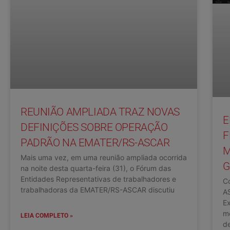
REUNIÃO AMPLIADA TRAZ NOVAS
E
DEFINIÇÕES SOBRE OPERAÇÃO
F
PADRÃO NA EMATER/RS-ASCAR
M
Mais uma vez, em uma reunião ampliada ocorrida
G
na noite desta quarta-feira (31), o Fórum das
Entidades Representativas de trabalhadores e
C
trabalhadoras da EMATER/RS-ASCAR discutiu
A
Ex
m
LEIA COMPLETO »
d